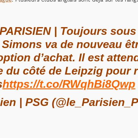
PARISIEN | Toujours sous 
i Simons va de nouveau êtr
ption d’achat. Il est atte
 du côté de Leipzig pour 
s
https://t.co/RWqhBi8Qwp
sien | PSG (@le_Parisien_