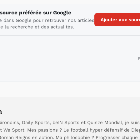
 source préférée sur Google
Ajouter aux sour
e dans Google pour retrouver nos articles
e la recherche et des actualités.
P
a
rondins, Daily Sports, beIN Sports et Quinze Mondial, je sui
t We Sport. Mes passions ? Le football hyper défensif de Die
 Roman Reigns en action. Ma philosophie ? Progresser chaque 