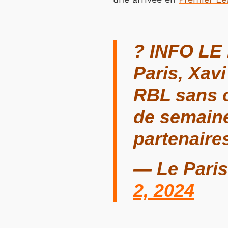
? INFO LE 
Paris, Xav
RBL sans o
de semaine
partenaire
— Le Pari
2, 2024