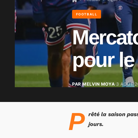
FOOTBALL
Mercat
pour le
PAR MELVIN MOYA
3 AOÛT 2
P
rêté la saison pas
jours.