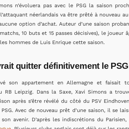
ons n’évoluera pas avec le PSG la saison procha
, l’attaquant néerlandais va être prêté à nouveau au
ucune option d’achat. Auteur d’une saison probant
matchs, 10 buts et 15 passes décisives), le joueur â
c les hommes de Luis Enrique cette saison.
ait quitter définitivement le PSG 
rvé son appartement en Allemagne et faisait t
 RB Leipzig. Dans la Saxe, Xavi Simons a trouv
aison après s’être révélé du côté du PSV Eindhoven
e PSG. Avec de nouveau prêt d’une saison, il se lais
son avenir. D’après les indiscrétions du Parisien, 
ague
. Plusieurs clubs anglais sont déjà sur les rang