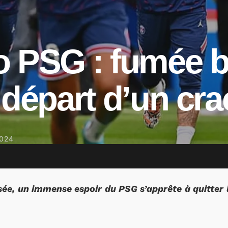
o PSG : fumée 
 départ d’un cra
024
sée, un immense espoir du PSG s’apprête à quitter 