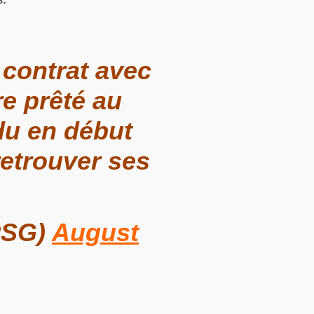
contrat avec
e prêté au
ndu en début
retrouver ses
PSG)
August