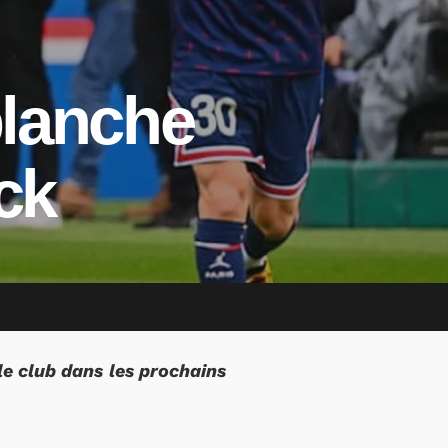
blanche
ck
le club dans les prochains