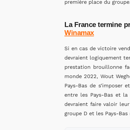
première place du groupe
La France termine p
Winamax
Si en cas de victoire ven
devraient logiquement te
prestation brouillonne 
monde 2022, Wout Weghor
Pays-Bas de s’imposer et
entre les Pays-Bas et l
devraient faire valoir leu
groupe D et les Pays-Bas