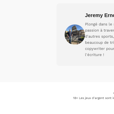
Jeremy Ern
Plongé dans le
passion à trave
d'autres sports
beaucoup de tri
copywriter pour
l'écriture !
18+ Les jeux d'argent sont 