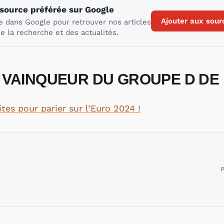
 source préférée sur Google
Ajouter aux sour
e dans Google pour retrouver nos articles
e la recherche et des actualités.
 VAINQUEUR DU GROUPE D DE 
tes pour parier sur l’Euro 2024 !
P