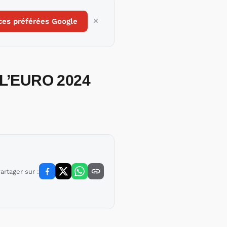
ces préférées Google
L’EURO 2024
artager sur :