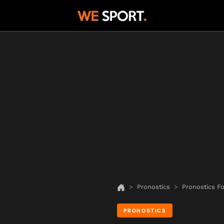
Pronostics
Pronostics Fo
PRONOSTICS