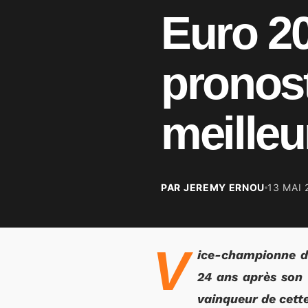
Euro 20
pronosti
meilleu
PAR JEREMY ERNOU
13 MAI 
V
ice-championne du
24 ans après son 
vainqueur de cette