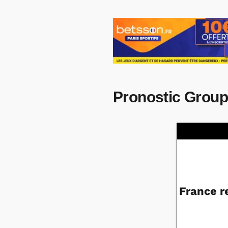
Pronostic Groupe
France r