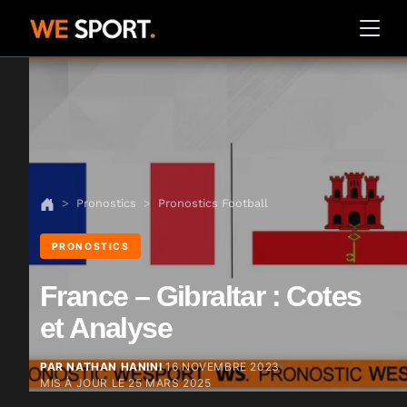
Pronostics
Pronostics Football
PRONOSTICS
France – Gibraltar : Cotes
et Analyse
PAR NATHAN HANINI
16 NOVEMBRE 2023
MIS À JOUR LE
25 MARS 2025