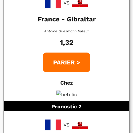
VS
France - Gibraltar
Antoine Griezmann buteur
1,32
PARIER >
Chez
Pronostic 2
VS