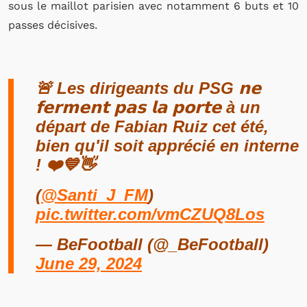
sous le maillot parisien avec notamment 6 buts et 10
passes décisives.
🚨 Les dirigeants du PSG 𝗻𝗲
𝗳𝗲𝗿𝗺𝗲𝗻𝘁 𝗽𝗮𝘀 𝗹𝗮 𝗽𝗼𝗿𝘁𝗲 à un
départ de Fabian Ruiz cet été,
bien qu'il soit apprécié en interne
! ❤️💙👋
(
@Santi_J_FM
)
pic.twitter.com/vmCZUQ8Los
— BeFootball (@_BeFootball)
June 29, 2024