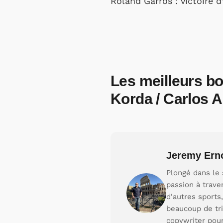
Roland Garros : victoire 
Les meilleurs b
Korda / Carlos A
Jeremy Ern
Plongé dans le
passion à trave
d'autres sports
beaucoup de tri
copywriter pour