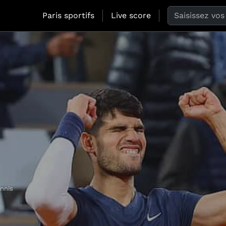
Search the web
Paris sportifs
Live score
ennis