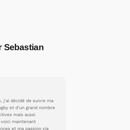
r Sebastian
 j'ai décidé de suivre ma
 Rugby et d'un grand nombre
itives mais aussi
 voici maintenant
ances et ma passion via