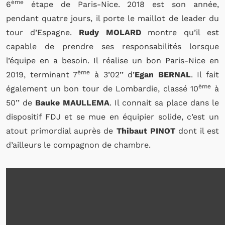
ème
6
étape de Paris-Nice. 2018 est son année,
pendant quatre jours, il porte le maillot de leader du
tour d’Espagne.
Rudy MOLARD
montre qu’il est
capable de prendre ses responsabilités lorsque
l’équipe en a besoin. Il réalise un bon Paris-Nice en
ème
2019, terminant 7
à 3’02’’ d’
Egan BERNAL
. Il fait
ème
également un bon tour de Lombardie, classé 10
à
50’’ de
Bauke MAULLEMA
. Il connait sa place dans le
dispositif FDJ et se mue en équipier solide, c’est un
atout primordial auprès de
Thibaut PINOT
dont il est
d’ailleurs le compagnon de chambre.