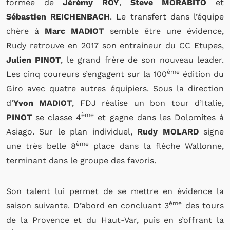
formée de
Jérémy ROY
,
Steve MORABITO
et
Sébastien REICHENBACH
. Le transfert dans l’équipe
chère à
Marc MADIOT
semble être une évidence,
Rudy retrouve en 2017 son entraineur du CC Etupes,
Julien PINOT
, le grand frère de son nouveau leader.
ème
Les cinq coureurs s’engagent sur la 100
édition du
Giro avec quatre autres équipiers. Sous la direction
d’
Yvon MADIOT
, FDJ réalise un bon tour d’Italie,
ème
PINOT
se classe 4
et gagne dans les Dolomites à
Asiago. Sur le plan individuel,
Rudy MOLARD
signe
ème
une très belle 8
place dans la flèche Wallonne,
terminant dans le groupe des favoris.
Son talent lui permet de se mettre en évidence la
ème
saison suivante. D’abord en concluant 3
des tours
de la Provence et du Haut-Var, puis en s’offrant la