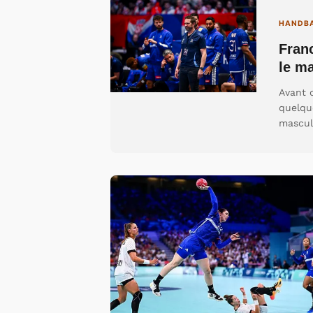
HANDB
Franc
le m
Avant d
quelqu
mascul