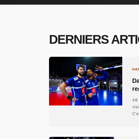
DERNIERS ART
HA
Da
re
48 
vis
C'e