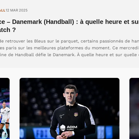
12 MAR 2025
ALL
e – Danemark (Handball) : à quelle heure et su
atch ?
e retrouver les Bleus sur le parquet, certains passionnés de han
es paris sur les meilleures plateformes du moment. Ce mercredi
ine de Handball défie le Danemark. À quelle heure et sur quelle 