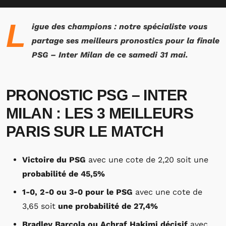
L
igue des champions : notre spécialiste vous
partage ses meilleurs pronostics pour la finale
PSG – Inter Milan de ce samedi 31 mai.
PRONOSTIC PSG – INTER
MILAN : LES 3 MEILLEURS
PARIS SUR LE MATCH
Victoire du PSG
avec une cote de 2,20 soit une
probabilité de 45,5%
1-0, 2-0 ou 3-0 pour le PSG
avec une cote de
3,65 soit
une probabilité de 27,4%
Bradley Barcola ou Achraf Hakimi décisif
avec