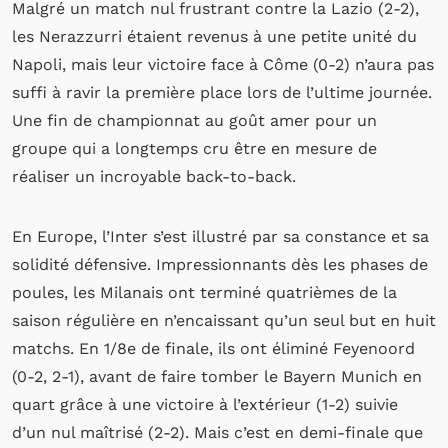
Malgré un match nul frustrant contre la Lazio (2-2),
les Nerazzurri étaient revenus à une petite unité du
Napoli, mais leur victoire face à Côme (0-2) n’aura pas
suffi à ravir la première place lors de l’ultime journée.
Une fin de championnat au goût amer pour un
groupe qui a longtemps cru être en mesure de
réaliser un incroyable back-to-back.
En Europe, l’Inter s’est illustré par sa constance et sa
solidité défensive. Impressionnants dès les phases de
poules, les Milanais ont terminé quatrièmes de la
saison régulière en n’encaissant qu’un seul but en huit
matchs. En 1/8e de finale, ils ont éliminé Feyenoord
(0-2, 2-1), avant de faire tomber le Bayern Munich en
quart grâce à une victoire à l’extérieur (1-2) suivie
d’un nul maîtrisé (2-2). Mais c’est en demi-finale que