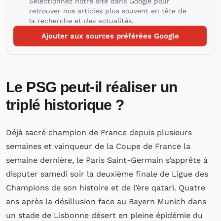
Sélectionnez notre site dans Google pour
retrouver nos articles plus souvent en tête de
la recherche et des actualités.
Ajouter aux sources préférées Google
Le PSG peut-il réaliser un
triplé historique ?
Déjà sacré champion de France depuis plusieurs
semaines et vainqueur de la Coupe de France la
semaine dernière, le Paris Saint-Germain s’apprête à
disputer samedi soir la deuxième finale de Ligue des
Champions de son histoire et de l’ère qatari. Quatre
ans après la désillusion face au Bayern Munich dans
un stade de Lisbonne désert en pleine épidémie du