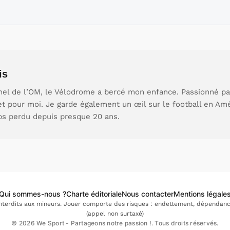
is
nel de l’OM, le Vélodrome a bercé mon enfance. Passionné par 
et pour moi. Je garde également un œil sur le football en Am
ps perdu depuis presque 20 ans.
Qui sommes-nous ?
Charte éditoriale
Nous contacter
Mentions légale
interdits aux mineurs. Jouer comporte des risques : endettement, dépendance.
(appel non surtaxé)
© 2026 We Sport - Partageons notre passion !. Tous droits réservés.