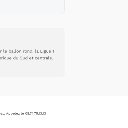
le ballon rond, la Ligue 1
érique du Sud et centrale.
s
.. Appelez le 09.74.75.13.13