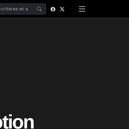
site
tion