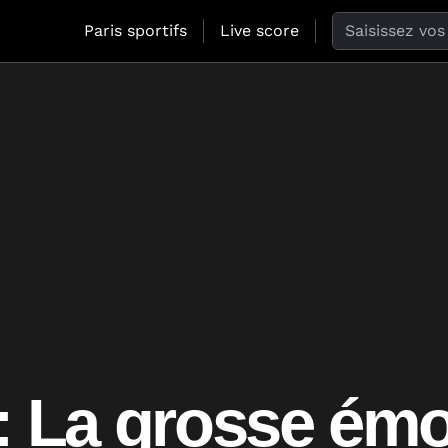
Search the web
Paris sportifs
Live score
: La grosse émo