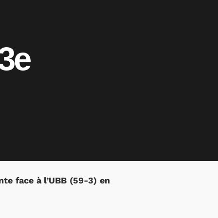
23e
nte face à l’UBB (59-3) en