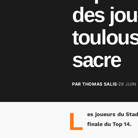
des jou
toulous
sacre
PAR THOMAS SALIS
29 JUIN
L
es joueurs du Stad
finale du Top 14.