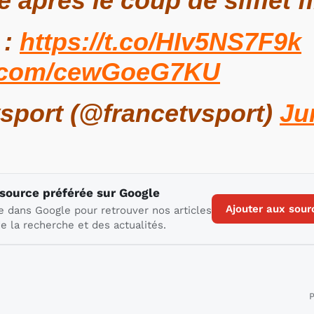
 après le coup de sifflet fi
 :
https://t.co/HIv5NS7F9k
er.com/cewGoeG7KU
sport (@francetvsport)
Ju
 source préférée sur Google
Ajouter aux sour
e dans Google pour retrouver nos articles
e la recherche et des actualités.
P