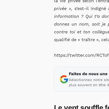
la vie privée selon l’ent
privée »,
s’est-il indigné
information ? Qui t’a do
donnes un nom, soit je po
contre toi et ton collègu
qualifié de « traître », c
https://twitter.com/RCTo
Faites de nous une
Sélectionnez notre sit
plus souvent en tête d
Le vent souffle f