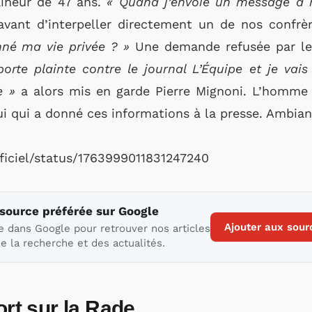
raîneur de 47 ans.
« Quand j’envoie un message à m
 avant d’interpeller directement un de nos confrè
nné ma vie privée ? »
Une demande refusée par le 
rte plainte contre le journal L’Équipe et je vais l
e »
a alors mis en garde Pierre Mignoni. L’homme
elui qui a donné ces informations à la presse. Ambia
fficiel/status/1763999011831247240
 source préférée sur Google
Ajouter aux sour
e dans Google pour retrouver nos articles
e la recherche et des actualités.
ort sur la Rade