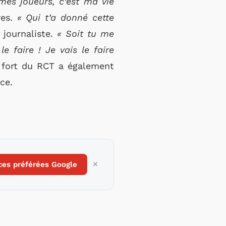
es joueurs, c’est ma vie
res.
« Qui t’a donné cette
journaliste.
« Soit tu me
e faire ! Je vais le faire
 fort du RCT a également
nce.
ces préférées Google