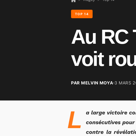
TOP 14
Au RC T
voit ro
PAR MELVIN MOYA
3 MARS 2
L
a large victoire c
consécutives pour 
contre la révélat