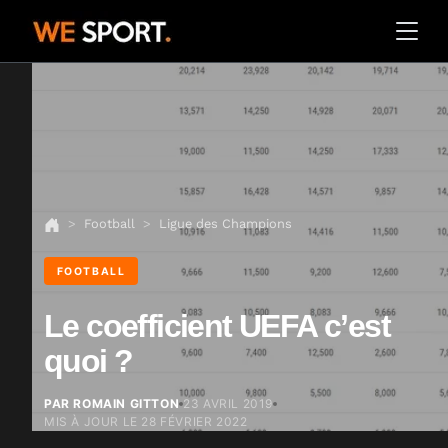
Football
Ligue des Champions
FOOTBALL
Le coefficient UEFA c’est
quoi ?
PAR ROMAIN GITTON
23 AVRIL 2019
MIS À JOUR LE
28 FÉVRIER 2022