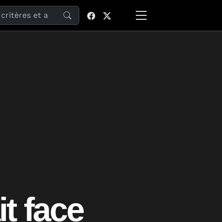
site
it face