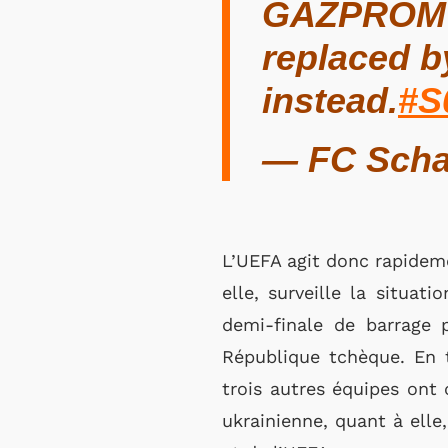
GAZPROM fr
replaced by
instead.
#S
— FC Scha
L’UEFA agit donc rapideme
elle, surveille la situa
demi-finale de barrage 
République tchèque. En t
trois autres équipes ont 
ukrainienne, quant à elle