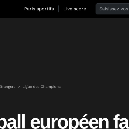
Search the web
Paris sportifs
Live score
trangers
Ligue des Champions
ball européen fa