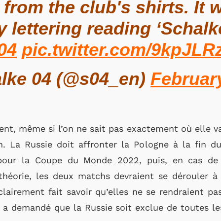
om the club's shirts. It w
 lettering reading ‘Schalk
04
pic.twitter.com/9kpJL
lke 04 (@s04_en)
Februar
nt, même si l’on ne sait pas exactement où elle va
tion. La Russie doit affronter la Pologne à la fin
pour la Coupe du Monde 2022, puis, en cas de 
héorie, les deux matchs devraient se dérouler à
clairement fait savoir qu’elles ne se rendraient pa
, a demandé que la Russie soit exclue de toutes l