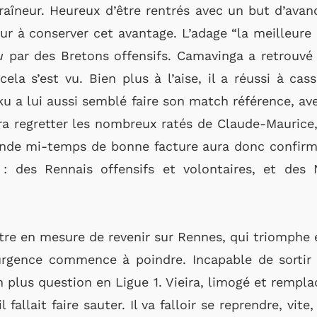
raîneur. Heureux d’être rentrés avec un but d’avan
r à conserver cet avantage. L’adage “la meilleure d
u
par des Bretons offensifs. Camavinga a retrouvé 
 cela s’est vu. Bien plus à l’aise, il a réussi à cas
oku a lui aussi semblé faire son match référence, 
ra regretter les nombreux ratés de Claude-Maurice
nde mi-temps de bonne facture aura donc confirmé
 : des Rennais offensifs et volontaires, et des 
tre en mesure de revenir sur Rennes, qui triomphe
’urgence commence à poindre. Incapable de sortir 
n plus question en Ligue 1. Vieira, limogé et rempla
il fallait faire sauter. Il va falloir se reprendre, vi