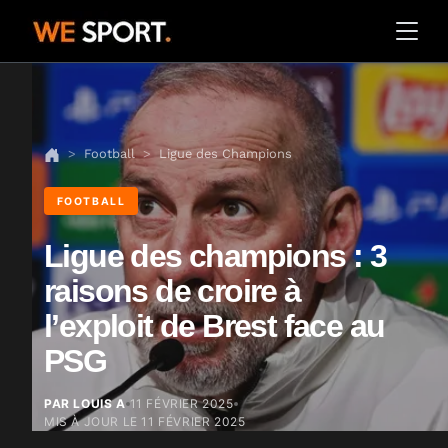
Football
Ligue des Champions
FOOTBALL
Ligue des champions : 3
raisons de croire à
l’exploit de Brest face au
PSG
PAR LOUIS A
11 FÉVRIER 2025
MIS À JOUR LE
11 FÉVRIER 2025