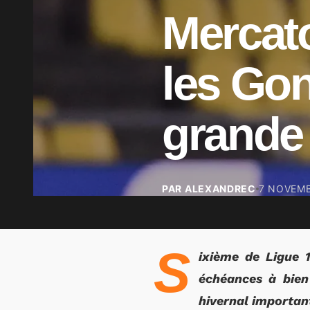
Mercato
les Gon
grande 
PAR ALEXANDREC
7 NOVEMB
S
ixième de Ligue 
échéances à bien
hivernal important