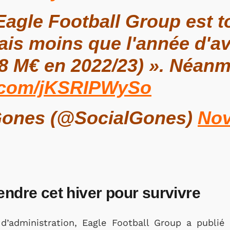
 Eagle Football Group est 
ais moins que l'année d'av
,8 M€ en 2022/23) ». Néan
r.com/jKSRIPWySo
Gones (@SocialGones)
Nov
endre cet hiver pour survivre
 d’administration, Eagle Football Group a publié 