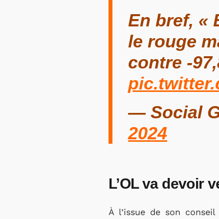
En bref, «
le rouge m
contre -97
pic.twitte
— Social 
2024
L’OL va devoir v
À l’issue de son conseil