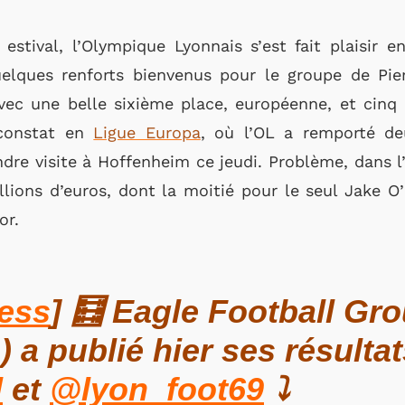
estival, l’Olympique Lyonnais s’est fait plaisir 
uelques renforts bienvenus pour le groupe de Pie
avec une belle sixième place, européenne, et cinq
 constat en
Ligue Europa
, où l’OL a remporté de
ndre visite à Hoffenheim ce jeudi. Problème, dans l
lions d’euros, dont la moitié pour le seul Jake O’
or.
ess
] 🧮 Eagle Football Gr
 a publié hier ses résulta
l
et
@lyon_foot69
⤵️