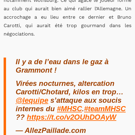
notamment Wolfsburg. Ce qui agace le joueur formé
au club qui aurait bien aimé rallier l’Allemagne. Un
accrochage a eu lieu entre ce dernier et Bruno
Carotti, qui aurait été trop gourmand dans les
négociations.
Il y a de l’eau dans le gaz à
Grammont !
Virées nocturnes, altercation
Carotti/Chotard, kilos en trop…
@lequipe
s’attaque aux soucis
internes du
#MHSC
.
#teamMHSC
?️?️
https://t.co/v2OUhDOAyW
— AllezPaillade.com