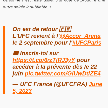
personne n’est resté assis. J’ai hâte de produire une
autre soirée inoubliable.
»
On est de retour 🇫🇷
L'UFC revient à l'
@Accor_Arena
le 2 septembre pour l'
#UFCParis
🎟️ Inscris-toi sur
https://t.co/6rzTjRJ3yY
pour
accéder à la prévente dès le 22
juin
pic.twitter.com/GlUwDtlZE4
— UFC France (@UFCFRA)
June
5, 2023