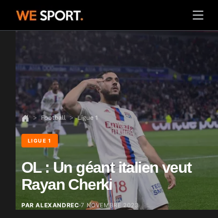
Football
Ligue 1
LIGUE 1
OL : Un géant italien veut
Rayan Cherki
PAR ALEXANDREC
7 NOVEMBRE 2023