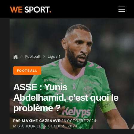
Football
Ligue 1
FOOTBALL
ASSE : Yunis
Abdelhamid, c’est quoi le
problème ?
PAR MAXIME CAZENAVE
26 OCTOBRE 2024
MIS À JOUR LE
27 OCTOBRE 2024