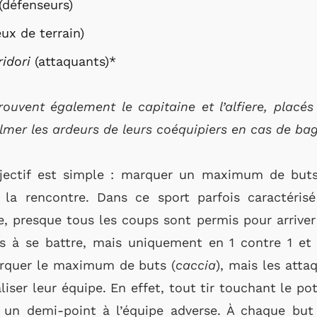
(défenseurs)
ux de terrain)
ridori
(attaquants)*
trouvent également
le capitaine et l’alfiere, placé
almer les ardeurs de leurs coéquipiers en cas de ba
bjectif est simple : marquer un maximum de but
t la rencontre. Dans ce sport parfois caractér
te, presque tous les coups sont permis pour arriver 
és à se battre, mais uniquement en 1 contre 1 et 
arquer le maximum de buts (
caccia
), mais les att
liser leur équipe. En effet, tout tir touchant le p
a un demi-point à l’équipe adverse. À chaque but