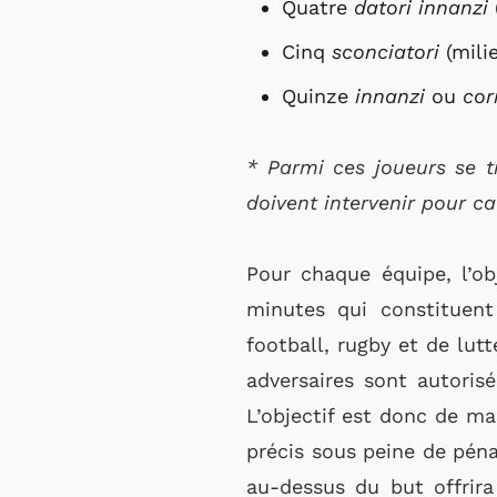
Quatre
datori innanzi
Cinq
sconciatori
(milie
Quinze
innanzi
ou
cor
* Parmi ces joueurs se 
doivent intervenir pour c
Pour chaque équipe, l’o
minutes qui constituen
football, rugby et de lut
adversaires sont autoris
L’objectif est donc de m
précis sous peine de péna
au-dessus du but offrir