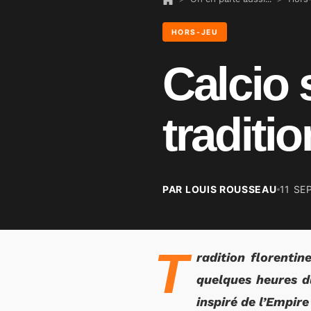
HORS-JEU
Calcio 
traditi
PAR LOUIS ROUSSEAU
11 SE
T
radition florentin
quelques heures d
inspiré de l’Empire