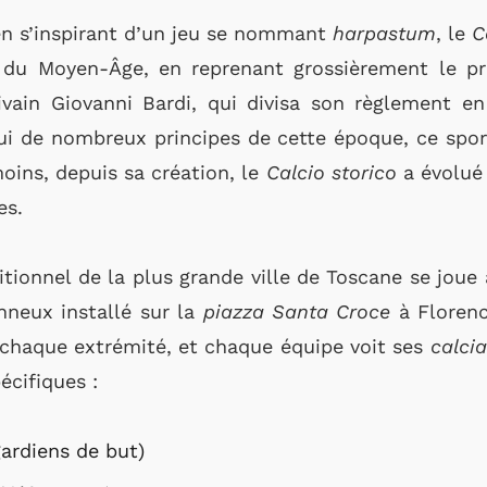
en s’inspirant d’un jeu se nommant
harpastum
, le
C
 du Moyen-Âge, en reprenant grossièrement le pri
ivain Giovanni Bardi, qui divisa son règlement en 
ui de nombreux principes de cette époque, ce sport
oins, depuis sa création, le
Calcio storico
a évolué 
es.
itionnel de la plus grande ville de Toscane se joue
nneux installé sur la
piazza Santa Croce
à Florence
 chaque extrémité, et chaque équipe voit ses
calcia
écifiques :
ardiens de but)