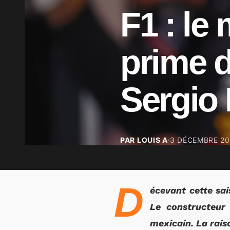
F1 : le
prime d
Sergio 
PAR LOUIS A
3 DÉCEMBRE 2
D
écevant cette sai
Le constructeur
mexicain. La rais