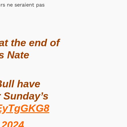
rs ne seraient pas
at the end of
s Nate
Bull have
r Sunday’s
esEyTgGKG8
 2024