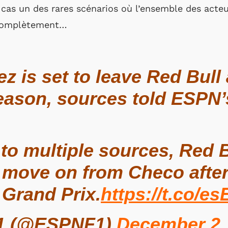
cas un des rares scénarios où l’ensemble des acteu
 complètement…
z is set to leave Red Bull 
eason, sources told ESPN’
to multiple sources, Red 
 move on from Checo afte
Grand Prix.
https://t.co/
1 (@ESPNF1)
December 2,