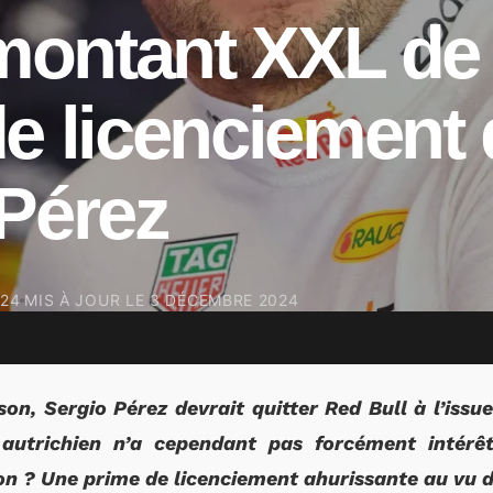
 montant XXL de 
e licenciement 
Pérez
024
MIS À JOUR LE
3 DÉCEMBRE 2024
son, Sergio Pérez devrait quitter Red Bull à l’issue
 autrichien n’a cependant pas forcément intérê
on ? Une prime de licenciement ahurissante au vu d