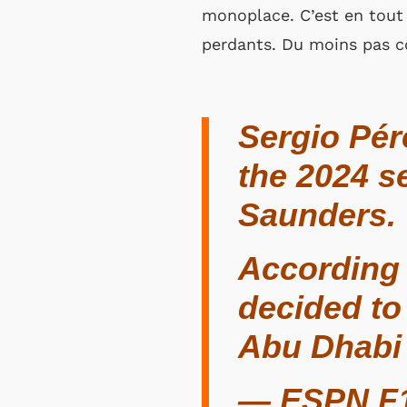
monoplace. C’est en tout 
perdants. Du moins pas
Sergio Pére
the 2024 s
Saunders.
According 
decided to
Abu Dhabi 
— ESPN F