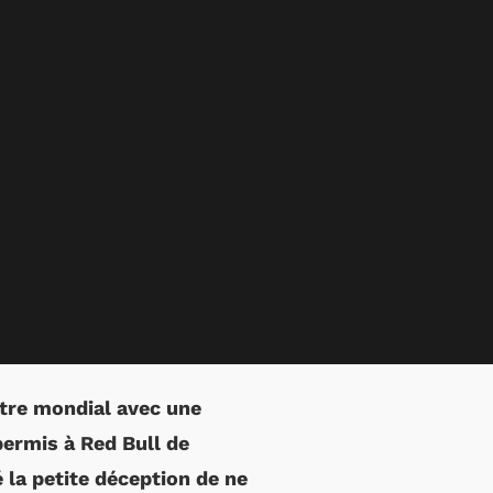
tre mondial avec une
permis à Red Bull de
la petite déception de ne