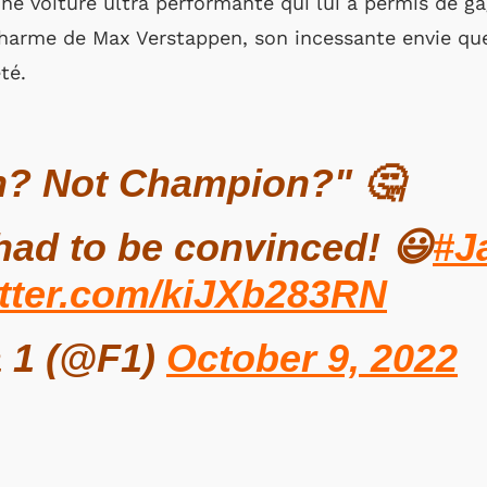
une voiture ultra performante qui lui a permis de ga
 charme de Max Verstappen, son incessante envie que
té.
? Not Champion?" 🤔
ad to be convinced! 😃
#J
itter.com/kiJXb283RN
 1 (@F1)
October 9, 2022