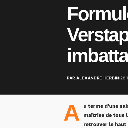
Formule
Verstap
imbatta
PAR ALEXANDRE HERBIN
28
A
u terme d’une sai
maîtrise de tous 
retrouver le haut