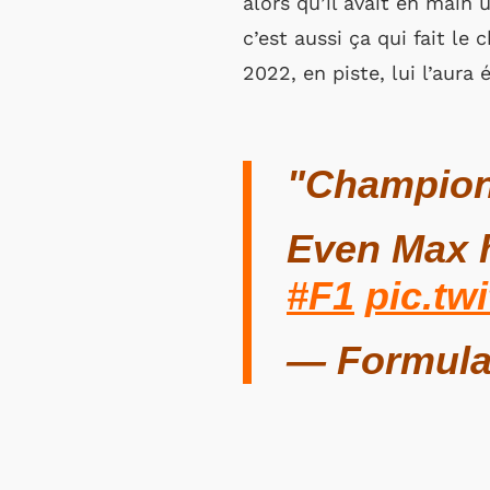
alors qu’il avait en main 
c’est aussi ça qui fait le
2022, en piste, lui l’aura é
"Champion
Even Max h
#F1
pic.tw
— Formula