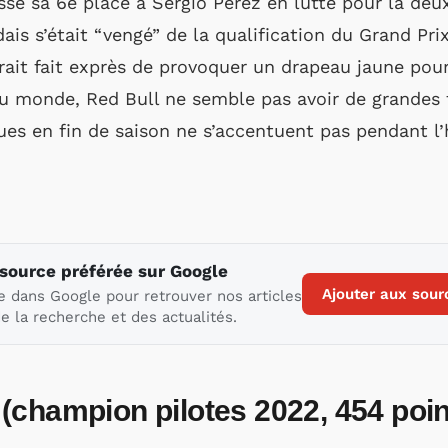
issé sa 6e place à Sergio Pérez en lutte pour la de
is s’était “vengé” de la qualification du Grand Pr
urait fait exprès de provoquer un drapeau jaune pou
 monde, Red Bull ne semble pas avoir de grandes f
ues en fin de saison ne s’accentuent pas pendant l’h
 source préférée sur Google
Ajouter aux sour
e dans Google pour retrouver nos articles
e la recherche et des actualités.
(champion pilotes 2022, 454 poin