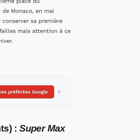
uxième place du
ix de Monaco, en mai
r conserver sa première
ailles mais attention à ce
iver.
ces préférées Google
ts) :
Super Max