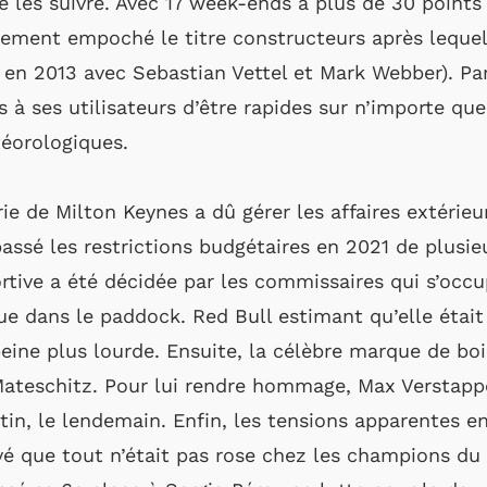
e les suivre. Avec 17 week-ends à plus de 30 points
ement empoché le titre constructeurs après lequel 
r en 2013 avec Sebastian Vettel et Mark Webber). P
 à ses utilisateurs d’être rapides sur n’importe quel
téorologiques.
rie de Milton Keynes a dû gérer les affaires extérieu
assé les restrictions budgétaires en 2021 de plusie
ortive a été décidée par les commissaires qui s’occ
que dans le paddock. Red Bull estimant qu’elle était
ine plus lourde. Ensuite, la célèbre marque de bo
 Mateschitz. Pour lui rendre hommage, Max Verstap
tin, le lendemain. Enfin, les tensions apparentes e
vé que tout n’était pas rose chez les champions du