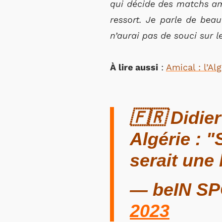
qui décide des matchs amic
ressort. Je parle de bea
n’aurai pas de souci sur l
À lire aussi
:
Amical : l’Al
🇫🇷 Didie
Algérie : "S
serait une
— beIN SP
2023