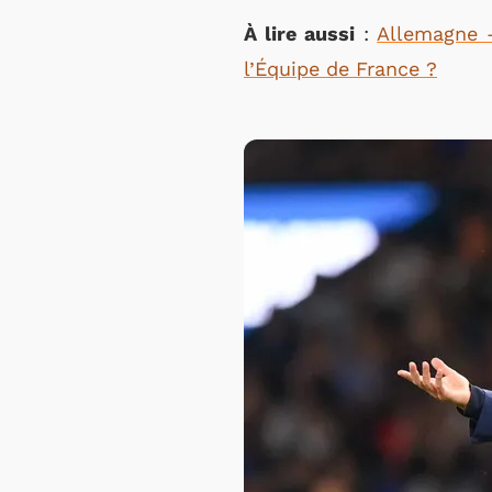
À lire aussi
:
Allemagne –
l’Équipe de France ?