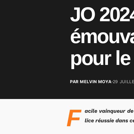
JO 2024
émouva
pour le
PAR MELVIN MOYA
29 JUILL
F
acile vainqueur d
lice réussie dans 