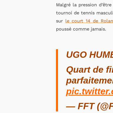
Malgré la pression d’êtr
tournoi de tennis mascul
sur
le court 14 de Rola
poussé comme jamais.
UGO HUMB
Quart de fi
parfaiteme
pic.twitt
— FFT (@F