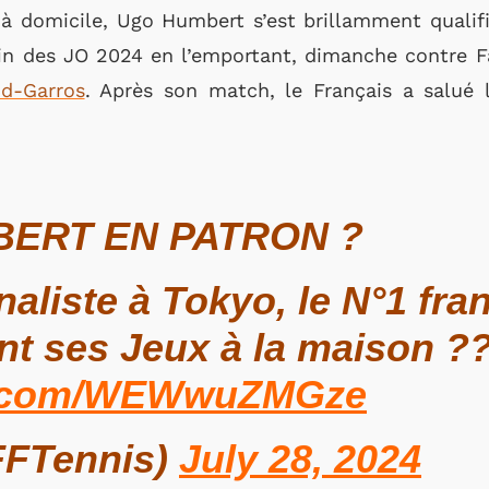
e à domicile, Ugo Humbert s’est brillamment qualif
in des JO 2024 en l’emportant, dimanche contre F
nd-Garros
. Après son match, le Français a salué l
ERT EN PATRON ?
naliste à Tokyo, le N°1 fr
nt ses Jeux à la maison ?
er.com/WEWwuZMGze
FTennis)
July 28, 2024