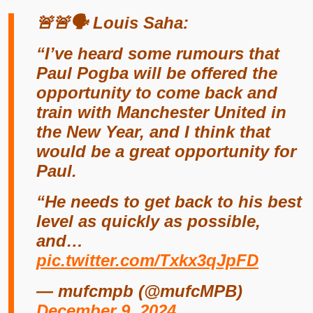
🚨🚨🗣️ Louis Saha:
“I’ve heard some rumours that
Paul Pogba will be offered the
opportunity to come back and
train with Manchester United in
the New Year, and I think that
would be a great opportunity for
Paul.
“He needs to get back to his best
level as quickly as possible,
and…
pic.twitter.com/Txkx3qJpFD
— mufcmpb (@mufcMPB)
December 9, 2024