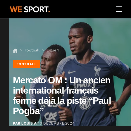
Football
Ligue 1
FOOTBALL
Mercato OM : Un ancien
international français
ferme déjà la piste “Paul
Pogba”
PAR LOUIS A
10 DÉCEMBRE 2024