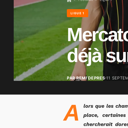
LIGUE 1
Mercat
déjà su
PAR REMI DEPRES
11 SEPTE
A
lors que les cha
place, certaine
chercherait dore