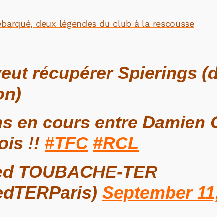
ébarqué, deux légendes du club à la rescousse
eut récupérer Spierings (di
on)
s en cours entre Damien C
ois !!
#TFC
#RCL
d TOUBACHE-TER
dTERParis)
September 11