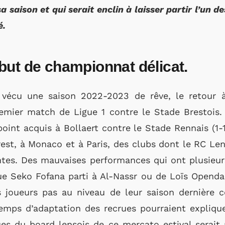
 saison et qui serait enclin à laisser partir l’un 
é.
but de championnat délicat.
écu une saison 2022-2023 de rêve, le retour à l
premier match de Ligue 1 contre le Stade Brestois
oint acquis à Bollaert contre le Stade Rennais (1-1)
est, à Monaco et à Paris, des clubs dont le RC Len
ntes. Des mauvaises performances qui ont plusieurs
ue Seko Fofana parti à Al-Nassr ou de Loïs Openda 
es joueurs pas au niveau de leur saison dernièr
emps d’adaptation des recrues pourraient expliqu
rues du board lensois de ce mercato estival serait 