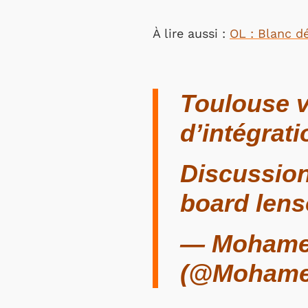
À lire aussi :
OL : Blanc d
Toulouse v
d’intégrati
Discussion
board lens
— Mohame
(@Mohame