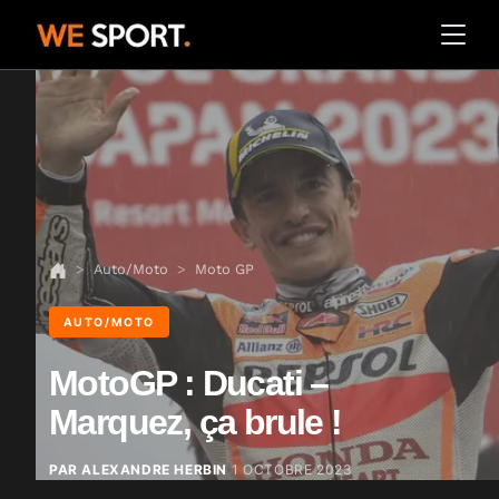
Auto/Moto
Moto GP
AUTO/MOTO
MotoGP : Ducati –
Marquez, ça brule !
PAR ALEXANDRE HERBIN
1 OCTOBRE 2023