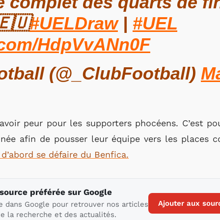
ge complet des quarts de fi
🇪🇺
#UELDraw
|
#UEL
er.com/HdpVvANn0F
tball (@_ClubFootball)
Ma
 avoir peur pour les supporters phocéens. C’est p
nnée afin de pousser leur équipe vers les places 
t d’abord se défaire du Benfica.
 source préférée sur Google
Ajouter aux sour
e dans Google pour retrouver nos articles
e la recherche et des actualités.