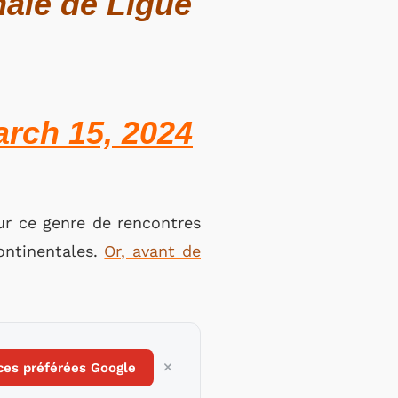
nale de Ligue
rch 15, 2024
our ce genre de rencontres
continentales.
Or, avant de
ces préférées Google