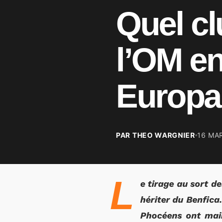
Quel cl
l’OM en
Europa
PAR THEO WARGNIER
16 MA
L
e tirage au sort de
hériter du Benfica.
Phocéens ont main