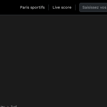
Search the web
Paris sportifs
Live score
-jeu
Turf