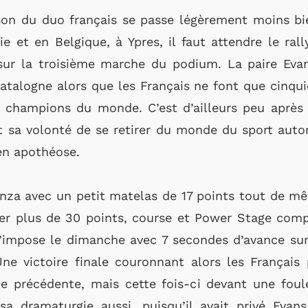
son du duo français se passe légèrement moins bi
 et en Belgique, à Ypres, il faut attendre le ral
 sur la troisième marche du podium. La paire Eva
atalogne alors que les Français ne font que cinqu
e champions du monde. C’est d’ailleurs peu après 
it sa volonté de se retirer du monde du sport auto
 en apothéose.
Monza avec un petit matelas de 17 points tout de m
r plus de 30 points, course et Power Stage comp
s’impose le dimanche avec 7 secondes d’avance sur
e victoire finale couronnant alors les Français 
e précédente, mais cette fois-ci devant une foul
sa dramaturgie aussi, puisqu’il avait privé Evan