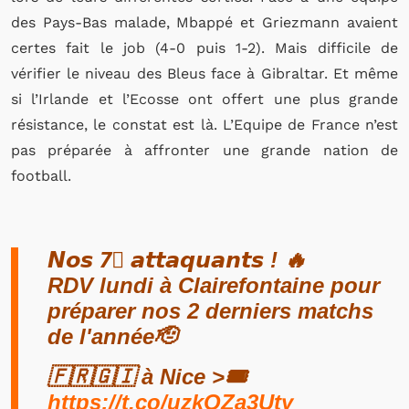
des Pays-Bas malade, Mbappé et Griezmann avaient
certes fait le job (4-0 puis 1-2). Mais difficile de
vérifier le niveau des Bleus face à Gibraltar. Et même
si l’Irlande et l’Ecosse ont offert une plus grande
résistance, le constat est là. L’Equipe de France n’est
pas préparée à affronter une grande nation de
football.
𝙉𝙤𝙨 7⃣ 𝙖𝙩𝙩𝙖𝙦𝙪𝙖𝙣𝙩𝙨 ! 🔥
RDV lundi à Clairefontaine pour
préparer nos 2 derniers matchs
de l'année🫡
🇫🇷🇬🇮 à Nice >🎟️
https://t.co/uzkQZa3Uty