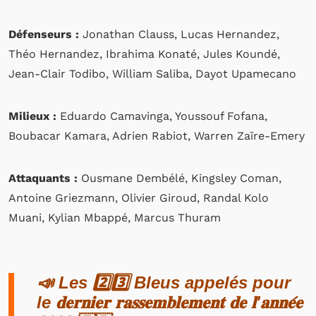
Défenseurs :
Jonathan Clauss, Lucas Hernandez,
Théo Hernandez, Ibrahima Konaté, Jules Koundé,
Jean-Clair Todibo, William Saliba, Dayot Upamecano
Milieux :
Eduardo Camavinga, Youssouf Fofana,
Boubacar Kamara, Adrien Rabiot, Warren Zaïre-Emery
Attaquants :
Ousmane Dembélé, Kingsley Coman,
Antoine Griezmann, Olivier Giroud, Randal Kolo
Muani, Kylian Mbappé, Marcus Thuram
📣 Les 2️⃣3️⃣ Bleus appelés pour
le 𝐝𝐞𝐫𝐧𝐢𝐞𝐫 𝐫𝐚𝐬𝐬𝐞𝐦𝐛𝐥𝐞𝐦𝐞𝐧𝐭 𝐝𝐞 𝐥'𝐚𝐧𝐧𝐞́𝐞