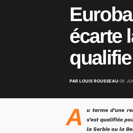
Eurobas
écarte 
qualifie
PAR LOUIS ROUSSEAU
26 JU
A
u terme d’une ren
s’est qualifiée po
la Serbie ou la B