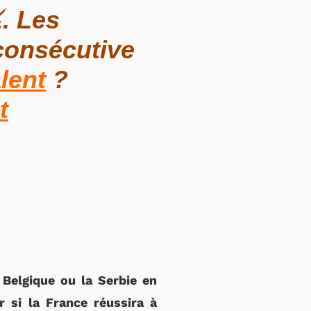
️. Les
 consécutive
lent
?
t
 Belgique ou la Serbie en
 si la France réussira à