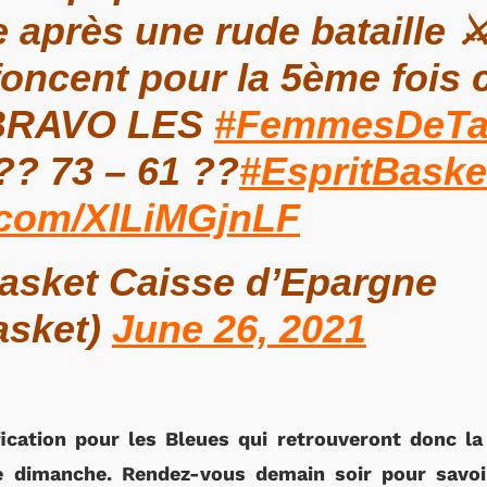
 après une rude bataille ⚔
 foncent pour la 5ème fois
, BRAVO LES
#FemmesDeTa
?? 73 – 61 ??
#EspritBaske
r.com/XlLiMGjnLF
asket Caisse d’Epargne
asket)
June 26, 2021
ification pour les Bleues qui retrouveront donc la
ce dimanche. Rendez-vous demain soir pour savoir