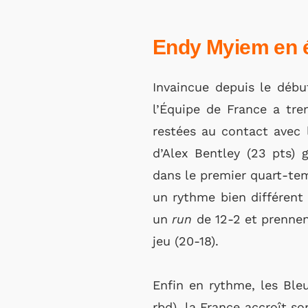
Endy Myiem en é
Invaincue depuis le débu
l’Équipe de France a tr
restées au contact avec 
d’Alex Bentley (23 pts) 
dans le premier quart-tem
un rythme bien différent 
un
run
de 12-2 et prennen
jeu (20-18).
Enfin en rythme, les Ble
rbd), la France accroît s