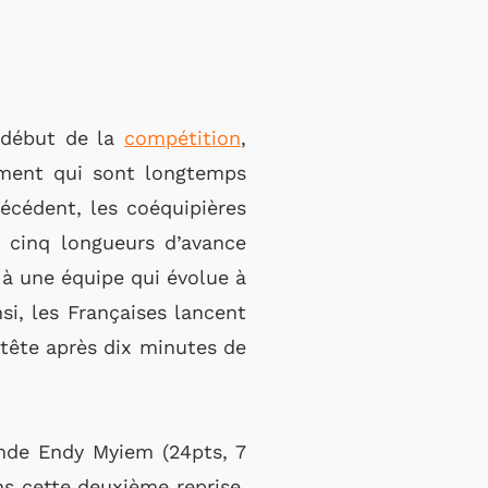
e début de la
compétition
,
ement qui sont longtemps
écédent, les coéquipières
à cinq longueurs d’avance
 à une équipe qui évolue à
si, les Françaises lancent
tête après dix minutes de
ande Endy Myiem (24pts, 7
ns cette deuxième reprise.