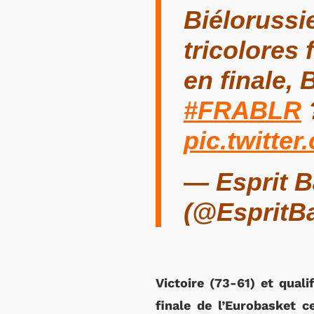
Biélorussie
tricolores
en finale
#FRABLR
pic.twitte
— Esprit B
(@EspritB
Victoire (73-61) et qual
finale de l’Eurobasket 