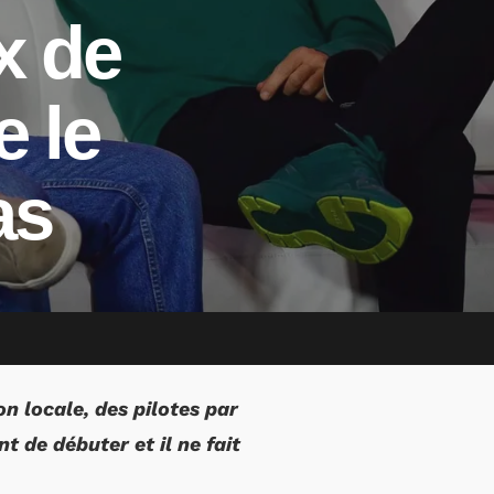
x de
e le
as
n locale, des pilotes par
t de débuter et il ne fait