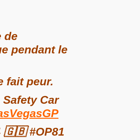
e de
ue pendant le
 fait peur.
 Safety Car
asVegasGP
 🇬🇧 #OP81