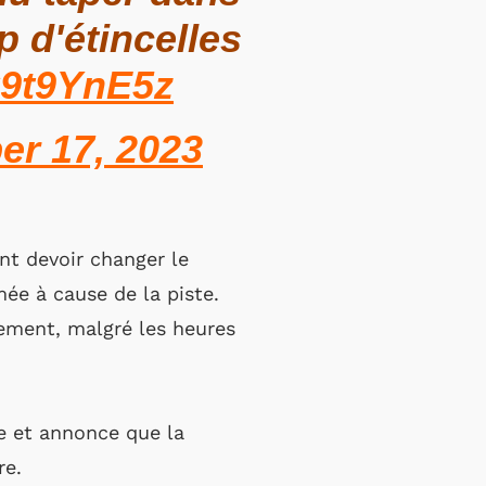
 d'étincelles
rC9t9YnE5z
r 17, 2023
t devoir changer le
ée à cause de la piste.
ement, malgré les heures
ce et annonce que la
re.