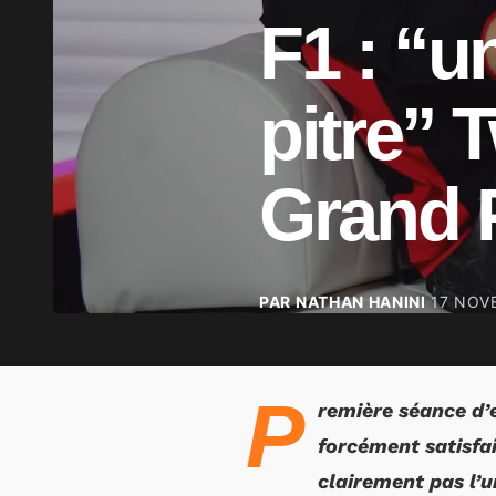
F1 : “u
pitre” T
Grand 
PAR NATHAN HANINI
17 NOV
P
remière séance d’e
forcément satisfai
clairement pas l’u