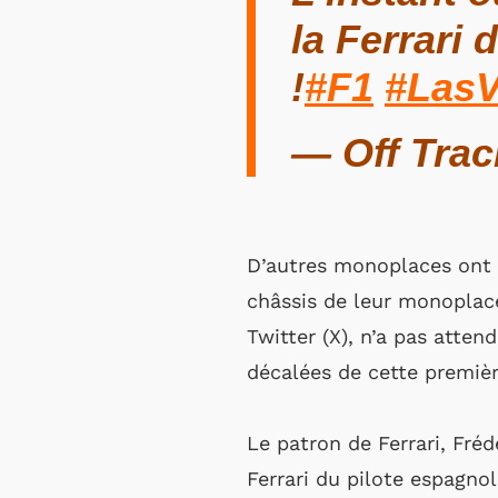
la Ferrari
!
#F1
#Las
— Off Tra
D’autres monoplaces ont 
châssis de leur monoplace
Twitter (X), n’a pas att
décalées de cette premiè
Le patron de Ferrari, Fré
Ferrari du pilote espagnol