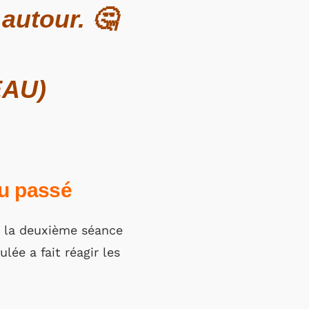
 autour. 🤔
EAU)
du passé
nt la deuxième séance
lée a fait réagir les