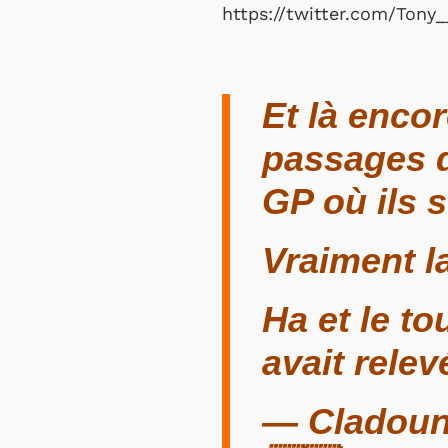
https://twitter.com/Ton
Et là encor
passages d
GP où ils 
Vraiment la
Ha et le t
avait rele
— Cladoun