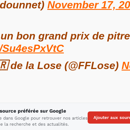
adounnet)
November 17, 2
 un bon grand prix de pitr
co/Su4esPxVtC
🇷 de la Lose (@FFLose)
N
 source préférée sur Google
Ajouter aux sour
e dans Google pour retrouver nos articles
e la recherche et des actualités.