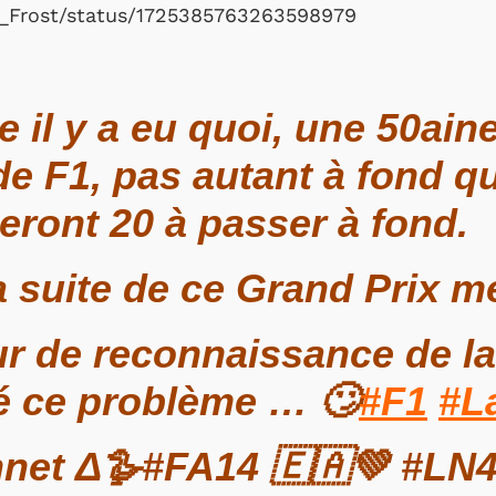
y__Frost/status/1725385763263598979
e il y a eu quoi, une 50ain
e F1, pas autant à fond q
seront 20 à passer à fond.
 suite de ce Grand Prix me
our de reconnaissance de la
vé ce problème … 🙄
#F1
#L
net Δ🪿#FA14 🇪🇦💚 #LN4