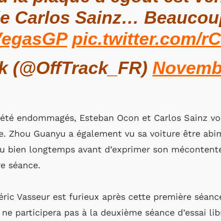
 de Carlos Sainz… Beaucoup
VegasGP
pic.twitter.com/
ck (@OffTrack_FR)
Novembe
été endommagés, Esteban Ocon et Carlos Sainz von
. Zhou Guanyu a également vu sa voiture être abim
endu bien longtemps avant d’exprimer son mécontent
re séance.
déric Vasseur est furieux après cette première séan
 ne participera pas à la deuxième séance d’essai lib