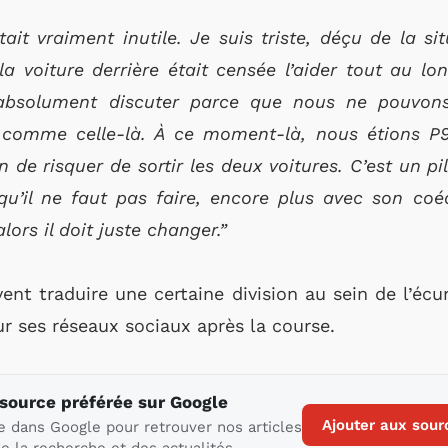
tait vraiment inutile. Je suis triste, déçu de la si
a voiture derrière était censée l’aider tout au lo
absolument discuter
parce que
nous ne pouvons
 comme celle-là
. À ce moment-là, nous étions P9 
de risquer de sortir les deux voitures.
C’est un pi
 qu’il ne faut pas faire, encore plus avec son coéq
, alors il doit juste changer.”
ent traduire une certaine division au sein de l’écu
 ses réseaux sociaux après la course.
 source préférée sur Google
Ajouter aux sour
e dans Google pour retrouver nos articles