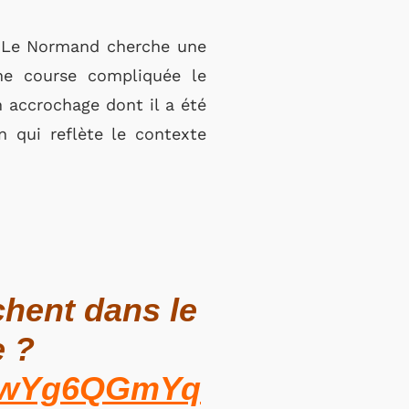
. Le Normand cherche une
une course compliquée le
n accrochage dont il a été
n qui reflète le contexte
chent dans le
e ?
m/FwYg6QGmYq