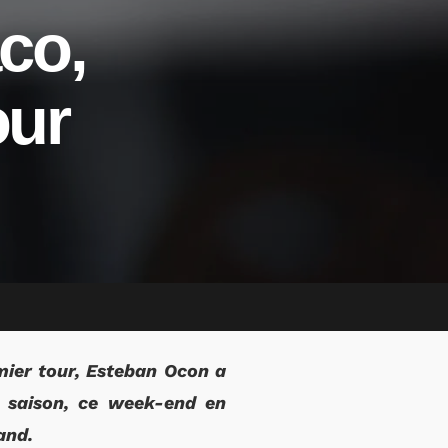
co,
our
mier tour, Esteban Ocon a
 saison, ce week-end en
and.