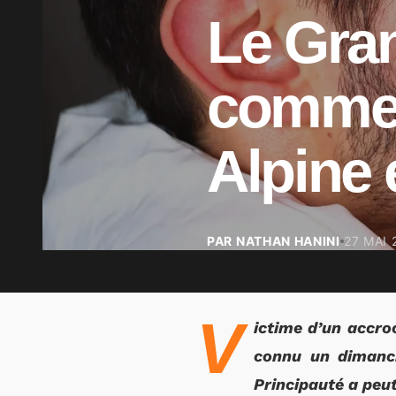
Le Gra
comme 
Alpine 
PAR NATHAN HANINI
27 MAI 
V
ictime d’un accro
connu un dimanc
Principauté a peut