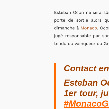
Esteban Ocon ne sera sû
porte de sortie alors q
dimanche à
Monaco
, Oco
jugé responsable par son
tendu du vainqueur du Gra
Contact ent
Esteban Oc
1er tour, j
#MonacoG