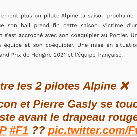
rement plus un pilote Alpine la saison prochaine
ue son bail prend fin cette saison. Victime d’
n s’est accroché avec son coéquipier au Portier. U
 équipe et son coéquipier. Une mise en situatio
nd Prix de Hongire 2021 et l’équipe française.
re les 2 pilotes Alpine ❌
on et Pierre Gasly se tou
uste avant le drapeau roug
P
#F1
??
pic.twitter.co