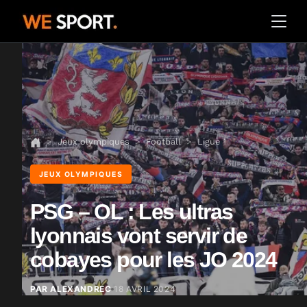
Jeux olympiques
Football
Ligue 1
JEUX OLYMPIQUES
PSG – OL : Les ultras
lyonnais vont servir de
cobayes pour les JO 2024
PAR ALEXANDREC
18 AVRIL 2024