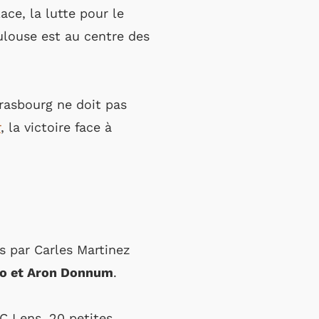
ace, la lutte pour le
oulouse est au centre des
rasbourg ne doit pas
r
, la victoire face à
s par Carles Martinez
azo et Aron Donnum
.
RC Lens. 20 petites