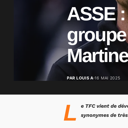
ASSE : 
groupe 
Martine
PAR LOUIS A
16 MAI 2025
L
e TFC vient de dév
synonymes de très