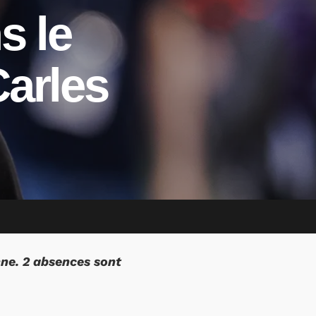
s le
Carles
nne. 2 absences sont