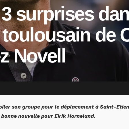
3 surprises dan
toulousain de 
z Novell
oiler son groupe pour le déplacement à Saint-Etie
 bonne nouvelle pour Eirik Horneland.