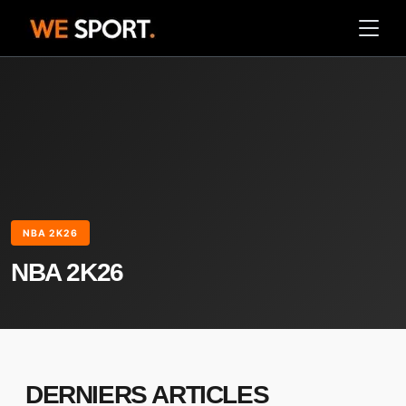
NBA 2K26
NBA 2K26
DERNIERS ARTICLES