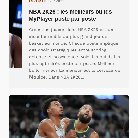
10 SEP 2025
ESPORT
NBA 2K26 : les meilleurs builds
MyPlayer poste par poste
Créer son joueur dans NBA 2K26 est un
incontournable du plus grand jeu de
basket au monde. Chaque poste implique
des choix stratégiques entre scoring,
défense et polyvalence. Voici les builds les
plus optimisés poste par poste. Meilleur
build meneur Le meneur est le cerveau de
l’équipe. Dans NBA 2K26,…