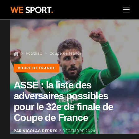
Football
Coupe de France
COUPE DE FRANCE
ASSE : la liste des
adversaires possibles
pour le 32e de finale de
Coupe de France
PAR NICOLAS DEPRES
2 DÉCEMBRE 2024