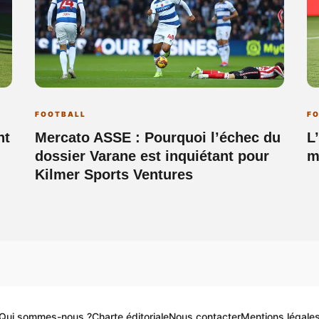
FOOTBALL
F
nt
Mercato ASSE : Pourquoi l’échec du
L
dossier Varane est inquiétant pour
m
Kilmer Sports Ventures
Qui sommes-nous ?
Charte éditoriale
Nous contacter
Mentions légale