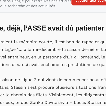
Ajouter aux sour
e dans Google pour retrouver nos articles
e la recherche et des actualités.
, déjà, l’ASSE avait dû patienter
uraient la mémoire courte, il est bon de rappeler qu
 Ligue 1… à la mi-décembre la saison dernière. La 
el entraîneur, en la personne d’Eirik Horneland, le
llions d’euros) avait enchaîné les prestations de qual
e saison de Ligue 2 qui vient de commencer nous of
ans, Stassin s’est procuré plusieurs situations fra
uver le chemin des filets. Visiblement, les dirigeant
ur eux, le duo Zuriko Davitashvili – Lucas Stassin e