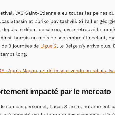
stival, l’AS Saint-Etienne a eu toutes les peines 
cas Stassin et Zuriko Davitashvili. Si l’ailier géorgi
depuis le début de saison, a vite retrouvé la lumiè
 Ainsi, hormis un mois de septembre étincelant, ma
e de 3 journées de
Ligue 2
, le Belge n’y arrive plus.
 temps long.
 : Après Maçon, un défenseur vendu au rabais, Ivan
ortement impacté par le mercato
de son cas personnel, Lucas Stassin, notamment pa
it été impacté par la tournure des évènements l’été 