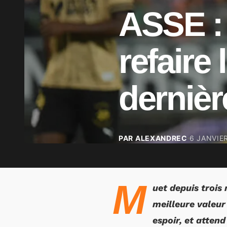
ASSE : 
refaire
dernièr
PAR ALEXANDREC
6 JANVIE
M
uet depuis trois 
meilleure valeur
espoir, et atten