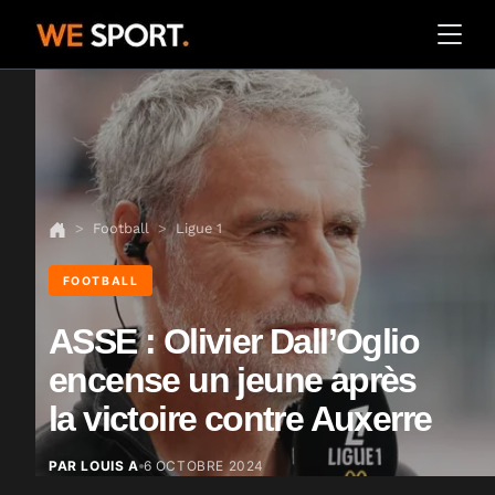
Football
Ligue 1
FOOTBALL
ASSE : Olivier Dall’Oglio
encense un jeune après
la victoire contre Auxerre
PAR LOUIS A
6 OCTOBRE 2024