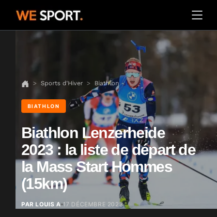
Sports d'Hiver
Biathlon
BIATHLON
Biathlon Lenzerheide
2023 : la liste de départ de
la Mass Start Hommes
(15km)
PAR LOUIS A
17 DÉCEMBRE 2023