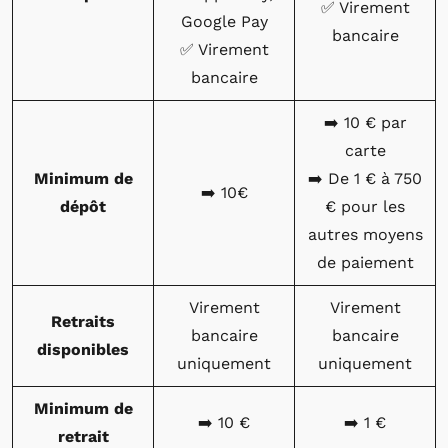
✅ Virement
Google Pay
bancaire
✅ Virement
bancaire
➡️ 10 € par
carte
Minimum de
➡️ De 1 € à 750
➡️ 10€
dépôt
€ pour les
autres moyens
de paiement
Virement
Virement
Retraits
bancaire
bancaire
disponibles
uniquement
uniquement
Minimum de
➡️ 10 €
➡️ 1 €
retrait