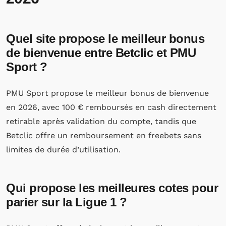
Quel site propose le meilleur bonus
de bienvenue entre Betclic et PMU
Sport ?
PMU Sport propose le meilleur bonus de bienvenue
en 2026, avec 100 € remboursés en cash directement
retirable après validation du compte, tandis que
Betclic offre un remboursement en freebets sans
limites de durée d’utilisation.
Qui propose les meilleures cotes pour
parier sur la Ligue 1 ?