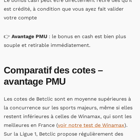
Le bonus cash peut être directement retiré dès qu’il
est crédité, à condition que vous ayez fait valider
votre compte
👉
Avantage PMU
: le bonus en cash est bien plus
souple et retirable immédiatement.
Comparatif des cotes –
avantage PMU
Les cotes de Betclic sont en moyenne supérieures à
la concurrence sur les sports majeurs, même si elles
restent inférieures à celles de Winamax, qui sont les
meilleures en France (
voir notre test de Winamax
).
Sur la Ligue 1, Betclic propose régulièrement des