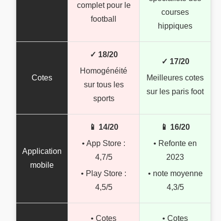
complet pour le
courses
football
hippiques
✓ 18/20
✓ 17/20
Homogénéité
Cotes
Meilleures cotes
sur tous les
sur les paris foot
sports
📱 14/20
📱 16/20
• App Store :
• Refonte en
Application
4,7/5
2023
mobile
• Play Store :
• note moyenne
4,5/5
4,3/5
• Cotes
• Cotes