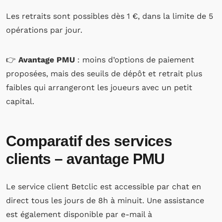
Les retraits sont possibles dès 1 €, dans la limite de 5
opérations par jour.
👉
Avantage PMU
: moins d’options de paiement
proposées, mais des seuils de dépôt et retrait plus
faibles qui arrangeront les joueurs avec un petit
capital.
Comparatif des services
clients – avantage PMU
Le service client Betclic est accessible par chat en
direct tous les jours de 8h à minuit. Une assistance
est également disponible par e-mail à