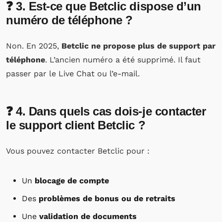
❓ 3. Est-ce que Betclic dispose d’un
numéro de téléphone ?
Non. En 2025,
Betclic ne propose plus de support par
téléphone
. L’ancien numéro a été supprimé. Il faut
passer par le Live Chat ou l’e-mail.
❓ 4. Dans quels cas dois-je contacter
le support client Betclic ?
Vous pouvez contacter Betclic pour :
Un
blocage de compte
Des
problèmes de bonus ou de retraits
Une
validation de documents