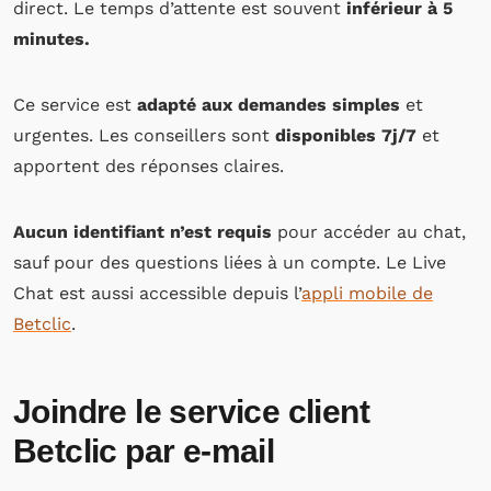
direct. Le temps d’attente est souvent
inférieur à 5
minutes.
Ce service est
adapté aux demandes simples
et
urgentes. Les conseillers sont
disponibles 7j/7
et
apportent des réponses claires.
Aucun identifiant n’est requis
pour accéder au chat,
sauf pour des questions liées à un compte. Le Live
Chat est aussi accessible depuis l’
appli mobile de
Betclic
.
Joindre le service client
Betclic par e-mail