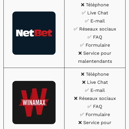
❌ Téléphone
✅ Live Chat
✅ E-mail
✅ Réseaux sociaux
✅ FAQ
✅ Formulaire
❌ Service pour
malentendants
❌ Téléphone
❌ Live Chat
✅ E-mail
❌ Réseaux sociaux
✅ FAQ
✅ Formulaire
❌ Service pour