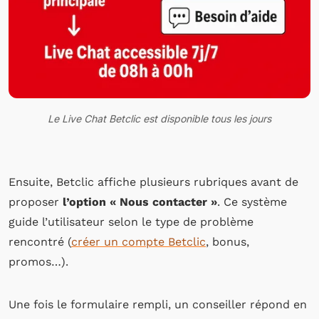
Le Live Chat Betclic est disponible tous les jours
Ensuite, Betclic affiche plusieurs rubriques avant de
proposer
l’option « Nous contacter »
. Ce système
guide l’utilisateur selon le type de problème
rencontré (
créer un compte Betclic
, bonus,
promos…).
Une fois le formulaire rempli, un conseiller répond en