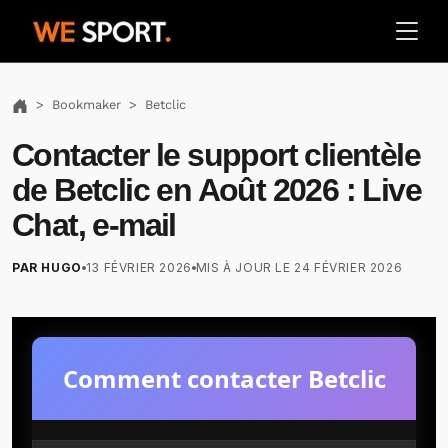
Bookmaker
Betclic
Contacter le support clientèle
de Betclic en Août 2026 : Live
Chat, e-mail
PAR HUGO
13 FÉVRIER 2026
MIS À JOUR LE
24 FÉVRIER 2026
Comment contacter Betclic