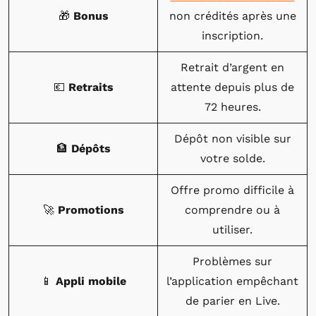
🎁
Bonus
non crédités après une
inscription.
Retrait d’argent en
💶
Retraits
attente depuis plus de
72 heures.
Dépôt non visible sur
🏦
Dépôts
votre solde.
Offre promo difficile à
🚀
Promotions
comprendre ou à
utiliser.
Problèmes sur
📱
Appli mobile
l’application empêchant
de parier en Live.