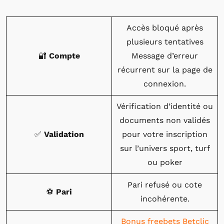
Accès bloqué après
plusieurs tentatives
🔐
Compte
Message d’erreur
récurrent sur la page de
connexion.
Vérification d’identité ou
documents non validés
✅
Validation
pour votre inscription
sur l’univers sport, turf
ou poker
Pari refusé ou cote
⚽️
Pari
incohérente.
Bonus freebets Betclic