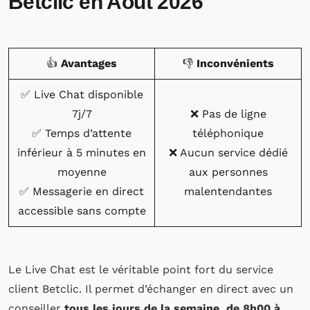
Betclic en Août 2026
👍
Avantages
👎
Inconvénients
✅ Live Chat disponible
7j/7
❌ Pas de ligne
✅ Temps d’attente
téléphonique
inférieur à 5 minutes en
❌ Aucun service dédié
moyenne
aux personnes
✅ Messagerie en direct
malentendantes
accessible sans compte
Le Live Chat est le véritable point fort du service
client Betclic. Il permet d’échanger en direct avec un
conseiller
tous les jours de la semaine, de 8h00 à