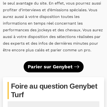
le seul avantage du site. En effet, vous pourrez aussi
profiter d’interviews et d’émissions spéciales. Vous
aurez aussi à votre disposition toutes les
informations en temps réel concernant les
performances des jockeys et des chevaux. Vous aurez
aussi à votre disposition des sélections réalisées par
des experts et des infos de dernières minutes pour
être encore plus calés et parier comme un pro.
Parier sur Genybet
Foire au question Genybet
Turf