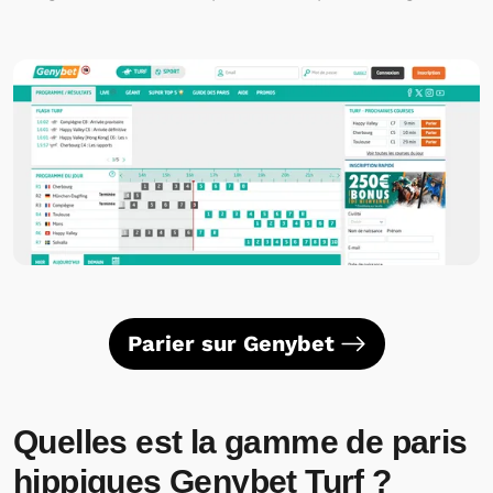
Parier sur Genybet
Quelles est la gamme de paris
hippiques Genybet Turf ?