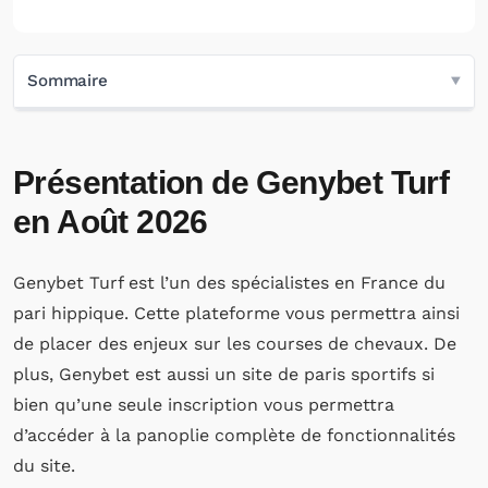
Sommaire
Présentation de Genybet Turf en Août 2026
Quelles sont les autres avantages de Genybet Turf ?
Présentation de Genybet Turf
Quelles est la gamme de paris hippiques Genybet
en Août 2026
Turf ?
Courses Genybet : le programme et le streaming
Genybet Turf est l’un des spécialistes en France du
Foire au question Genybet Turf
pari hippique. Cette plateforme vous permettra ainsi
de placer des enjeux sur les courses de chevaux. De
plus, Genybet est aussi un site de paris sportifs si
bien qu’une seule inscription vous permettra
d’accéder à la panoplie complète de fonctionnalités
du site.