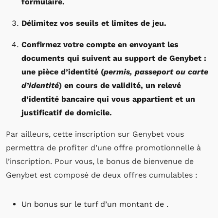
formulaire.
Délimitez vos seuils et limites de jeu.
Confirmez votre compte en envoyant les
documents qui suivent au support de Genybet :
une pièce d’identité (
permis, passeport ou carte
d’identité
) en cours de validité, un relevé
d’identité bancaire qui vous appartient et un
justificatif de domicile.
Par ailleurs, cette inscription sur Genybet vous
permettra de profiter d’une offre promotionnelle à
l’inscription. Pour vous, le bonus de bienvenue de
Genybet est composé de deux offres cumulables :
Un bonus sur le turf d’un montant de .