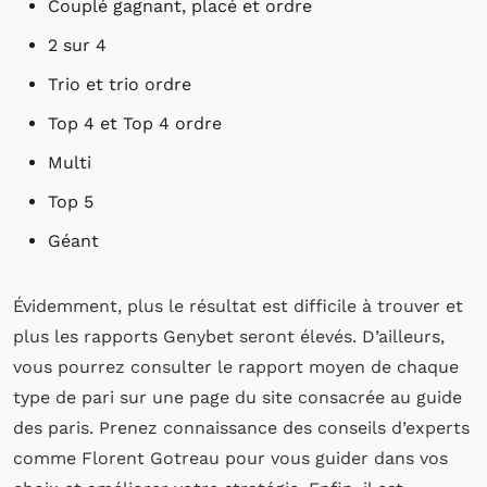
Couplé gagnant, placé et ordre
2 sur 4
Trio et trio ordre
Top 4 et Top 4 ordre
Multi
Top 5
Géant
Évidemment, plus le résultat est difficile à trouver et
plus les rapports Genybet seront élevés. D’ailleurs,
vous pourrez consulter le rapport moyen de chaque
type de pari sur une page du site consacrée au guide
des paris. Prenez connaissance des conseils d’experts
comme Florent Gotreau pour vous guider dans vos