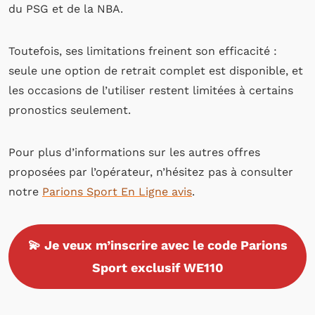
du PSG et de la NBA.
Toutefois, ses limitations freinent son efficacité :
seule une option de retrait complet est disponible, et
les occasions de l’utiliser restent limitées à certains
pronostics seulement.
Pour plus d’informations sur les autres offres
proposées par l’opérateur, n’hésitez pas à consulter
notre
Parions Sport En Ligne avis
.
💫 Je veux m’inscrire avec le code Parions
Sport exclusif WE110