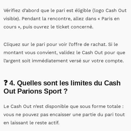
Vérifiez d’abord que le pari est éligible (logo Cash Out
visible). Pendant la rencontre, allez dans « Paris en
cours », puis ouvrez le ticket concerné.
Cliquez sur le pari pour voir l’offre de rachat. Si le
montant vous convient, validez le Cash Out pour que
l’argent soit immédiatement versé sur votre compte.
❓ 4. Quelles sont les limites du Cash
Out Parions Sport ?
Le Cash Out n’est disponible que sous forme totale :
vous ne pouvez pas encaisser une partie du pari tout
en laissant le reste actif.