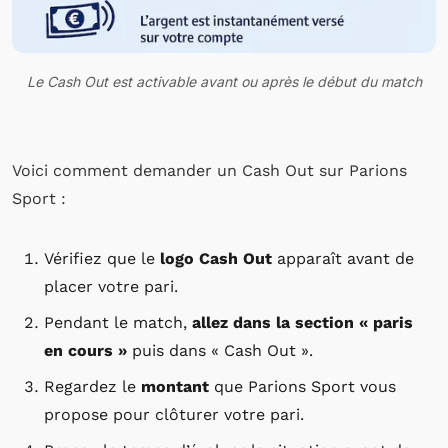
Le Cash Out est activable avant ou après le début du match
Voici comment demander un Cash Out sur Parions
Sport :
Vérifiez que le
logo Cash Out
apparaît avant de
placer votre pari.
Pendant le match,
allez dans la section « paris
en cours »
puis dans « Cash Out ».
Regardez le
montant
que Parions Sport vous
propose pour clôturer votre pari.