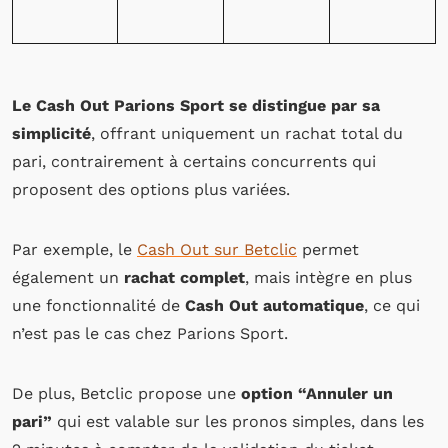
Le Cash Out Parions Sport se distingue par sa
simplicité
, offrant uniquement un rachat total du
pari, contrairement à certains concurrents qui
proposent des options plus variées.
Par exemple, le
Cash Out sur Betclic
permet
également un
rachat complet
, mais intègre en plus
une fonctionnalité de
Cash Out automatique
, ce qui
n’est pas le cas chez Parions Sport.
De plus, Betclic propose une
option “Annuler un
pari”
qui est valable sur les pronos simples, dans les