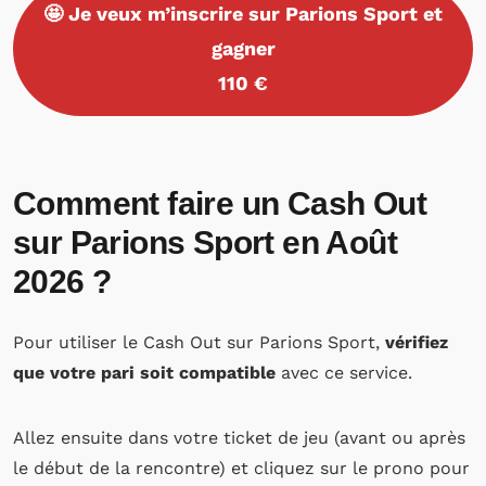
🤩 Je veux m’inscrire sur Parions Sport et
gagner
110 €
Comment faire un Cash Out
sur Parions Sport en Août
2026 ?
Pour utiliser le Cash Out sur Parions Sport,
vérifiez
que votre pari soit compatible
avec ce service.
Allez ensuite dans votre ticket de jeu (avant ou après
le début de la rencontre) et cliquez sur le prono pour