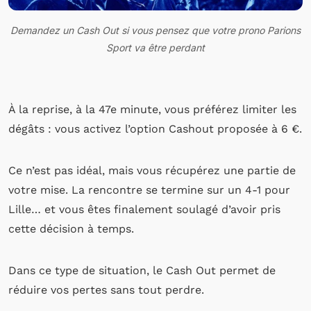
Demandez un Cash Out si vous pensez que votre prono Parions
Sport va être perdant
À la reprise, à la 47e minute, vous préférez limiter les
dégâts : vous activez l’option Cashout proposée à 6 €.
Ce n’est pas idéal, mais vous récupérez une partie de
votre mise. La rencontre se termine sur un 4-1 pour
Lille… et vous êtes finalement soulagé d’avoir pris
cette décision à temps.
Dans ce type de situation, le Cash Out permet de
réduire vos pertes sans tout perdre.