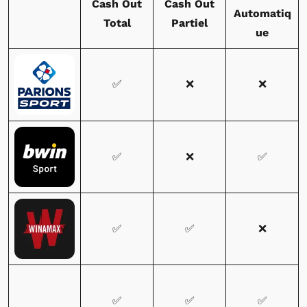
Cash Out
Cash Out
Automatiq
Total
Partiel
ue
✅
❌
❌
✅
❌
✅
✅
✅
❌
✅
✅
✅