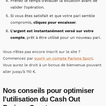
Prenez le temps d’évaluer la situation avant de
valider l’opération.
Si vous êtes satisfait et que votre pari semble
compromis,
cliquez pour encaisser
.
L’argent est instantanément versé sur votre
compte
, prêt à être utilisé pour un nouveau pari.
Vous n’êtes pas encore inscrit sur le site ?
Commencez par
ouvrir un compte Parions Sport
.
Vous aurez le droit à un bonus de bienvenue pouvant
aller jusqu’à 110 €.
Nos conseils pour optimiser
l’utilisation du Cash Out