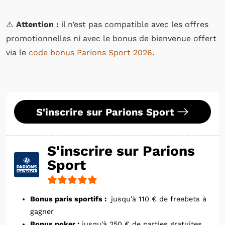
⚠️
Attention :
il n’est pas compatible avec les offres
promotionnelles ni avec le bonus de bienvenue offert
via le
code bonus Parions Sport 2026
.
S'inscrire sur Parions Sport
S'inscrire sur Parions
Sport
5
Bonus paris sportifs :
jusqu'à 110 € de freebets à
rating
gagner
Bonus poker :
jusqu'à 250 € de parties gratuites