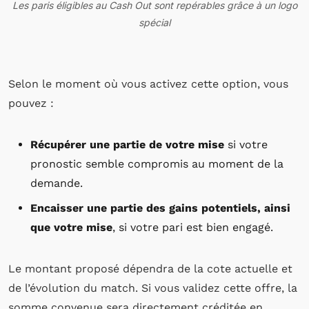
Les paris éligibles au Cash Out sont repérables grâce à un logo
spécial
Selon le moment où vous activez cette option, vous
pouvez :
Récupérer une partie de votre mise
si votre
pronostic semble compromis au moment de la
demande.
Encaisser une partie des gains potentiels, ainsi
que votre mise
, si votre pari est bien engagé.
Le montant proposé dépendra de la cote actuelle et
de l’évolution du match. Si vous validez cette offre, la
somme convenue sera directement créditée en