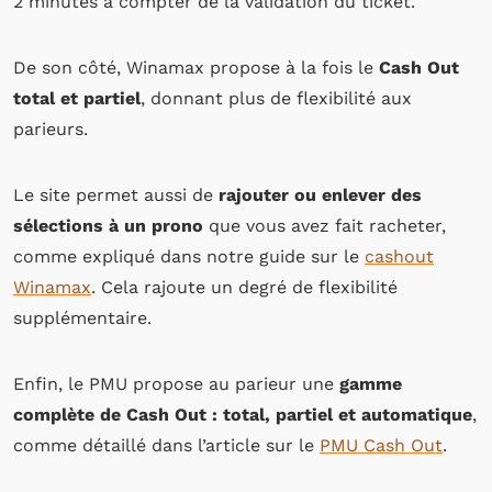
2 minutes à compter de la validation du ticket.
De son côté, Winamax propose à la fois le
Cash Out
total et partiel
, donnant plus de flexibilité aux
parieurs.
Le site permet aussi de
rajouter ou enlever des
sélections à un prono
que vous avez fait racheter,
comme expliqué dans notre guide sur le
cashout
Winamax
. Cela rajoute un degré de flexibilité
supplémentaire.
Enfin, le PMU propose au parieur une
gamme
complète de Cash Out : total, partiel et automatique
,
comme détaillé dans l’article sur le
PMU Cash Out
.