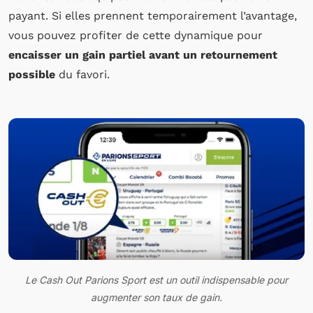
payant. Si elles prennent temporairement l’avantage,
vous pouvez profiter de cette dynamique pour
encaisser un gain partiel
avant un retournement
possible
du favori.
Le Cash Out Parions Sport est un outil indispensable pour
augmenter son taux de gain.