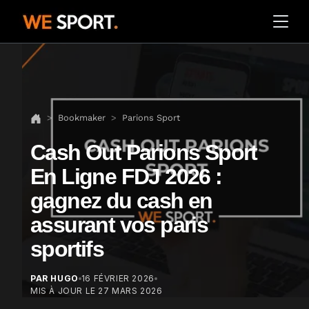
Bookmaker
Parions Sport
Cash Out Parions Sport
En Ligne FDJ 2026 :
gagnez du cash en
assurant vos paris
sportifs
PAR HUGO
16 FÉVRIER 2026
MIS À JOUR LE
27 MARS 2026