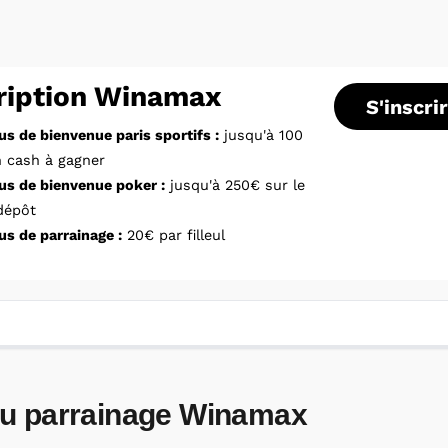
ription Winamax
S'inscr
s de bienvenue paris sportifs :
jusqu'à 100
n cash à gagner
us de bienvenue poker :
jusqu'à 250€ sur le
dépôt
s de parrainage :
20€ par filleul
Winamax
native : Winamax Football Club
du parrainage Winamax
ge Winamax en Août 2026 ?