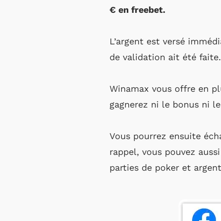
€ en freebet.
L’argent est versé immédi
de validation ait été faite.
Winamax vous offre en plu
gagnerez ni le bonus ni l
Vous pourrez ensuite éch
rappel, vous pouvez aussi
parties de poker et argent