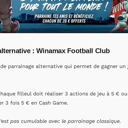
alternative : Winamax Football Club
 de parrainage alternative qui permet de gagner un 
.
haque filleul doit réaliser 3 actions de jeu à 5 € o
er 3 fois 5 € en Cash Game.
n’est pas cumulable avec le parrainage classique.