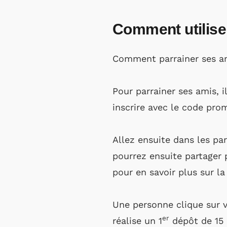
Comment utilise
Comment parrainer ses a
Pour parrainer ses amis, 
inscrire avec le code pr
Allez ensuite dans les pa
pourrez ensuite partager 
pour en savoir plus sur l
Une personne clique sur v
er
réalise un 1
dépôt de 15 