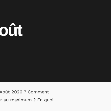
oût
n Août 2026 ? Comment
nir au maximum ? En quoi