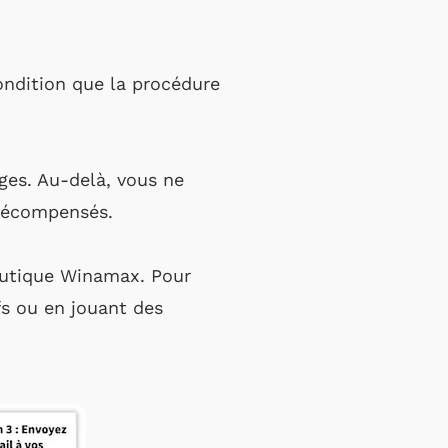
ondition que la procédure
ges. Au-delà, vous ne
 récompensés.
outique Winamax. Pour
fs ou en jouant des