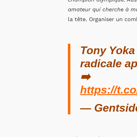
amateur qui cherche à ma
la tête. Organiser un com
Tony Yoka 
radicale a
➡️
https://t.
— Gentsid