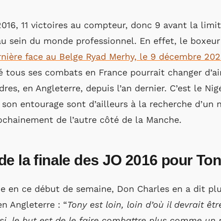
6, 11 victoires au compteur, donc 9 avant la limite
u sein du monde professionnel. En effet, le boxeur 
rnière face au Belge Ryad Merhy, le 9 décembre 20
té tous ses combats en France pourrait changer d’air 
ndres, en Angleterre, depuis l’an dernier. C’est le Ni
 son entourage sont d’ailleurs à la recherche d’un
prochainement de l’autre côté de la Manche.
e la finale des JO 2016 pour To
e en ce début de semaine, Don Charles en a dit plus
n Angleterre : “
Tony est loin, loin d’où il devrait ê
i,
le but est de le faire combattre plus comme u