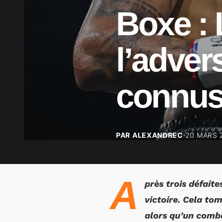
Boxe : 
l’adver
connus
PAR ALEXANDREC
20 MARS 
A
près trois défait
victoire. Cela to
alors qu’un comba