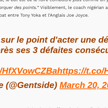
rquer des points.
” Visiblement, le coach nigérian a
bat entre Tony Yoka et l’Anglais Joe Joyce.
sur le point d'acter une d
près ses 3 défaites conséc
co/HfXVowCZBa
https://t.c
e (@Gentside)
March 20, 