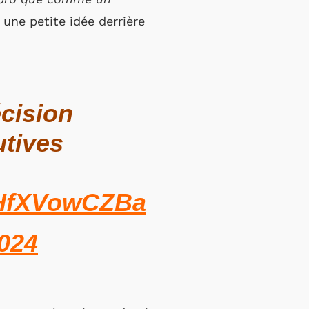
 une petite idée derrière
écision
utives
o/HfXVowCZBa
2024