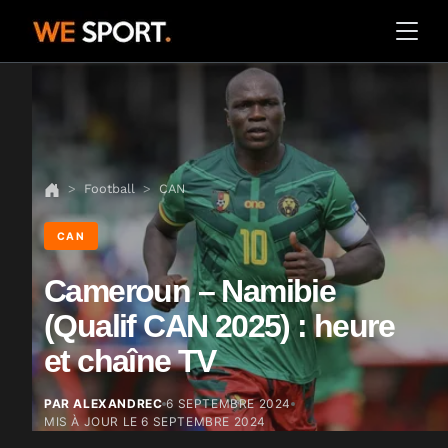
Football
CAN
CAN
Cameroun – Namibie
(Qualif CAN 2025) : heure
et chaîne TV
PAR ALEXANDREC
6 SEPTEMBRE 2024
MIS À JOUR LE
6 SEPTEMBRE 2024