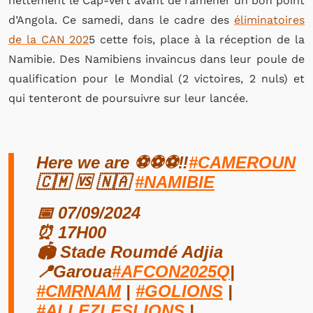
nettement le Cap-Vert avant de ramener un bon point
d’Angola. Ce samedi, dans le cadre des
éliminatoires
de la CAN 202
5 cette fois, place à la réception de la
Namibie. Des Namibiens invaincus dans leur poule de
qualification pour le Mondial (2 victoires, 2 nuls) et
qui tenteront de poursuivre sur leur lancée.
Here we are ⚽️⚽️⚽️‼️
#CAMEROUN
🇨🇲 🆚 🇳🇦
#NAMIBIE
📅 07/09/2024
⏰ 17H00
🏟️ Stade Roumdé Adjia
📍Garoua
#AFCON2025Q
|
#CMRNAM
|
#GOLIONS
|
#ALLEZLESLIONS
|