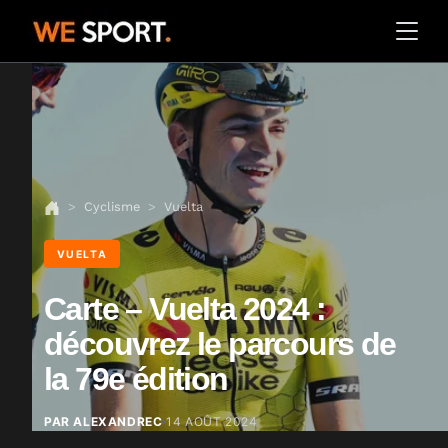
Cyclisme
Vuelta
VUELTA
Carte – Vuelta 2024 :
découvrez le parcours de
la 79e édition
PAR ALEXANDREC
14 AOÛT 2024